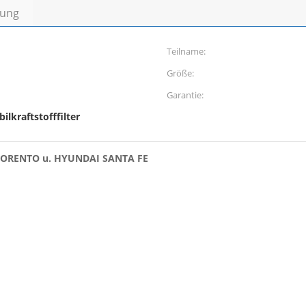
bung
Teilname:
Größe:
Garantie:
lkraftstofffilter
IA SORENTO u. HYUNDAI SANTA FE