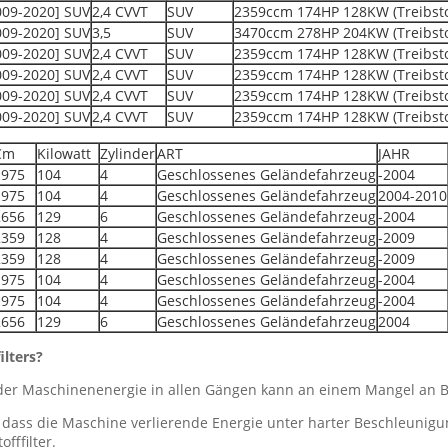
2009-2020] SUV
2,4 CVVT
SUV
2359ccm 174HP 128KW (Treibsto
2009-2020] SUV
3,5
SUV
3470ccm 278HP 204KW (Treibsto
2009-2020] SUV
2,4 CVVT
SUV
2359ccm 174HP 128KW (Treibsto
2009-2020] SUV
2,4 CVVT
SUV
2359ccm 174HP 128KW (Treibsto
2009-2020] SUV
2,4 CVVT
SUV
2359ccm 174HP 128KW (Treibsto
2009-2020] SUV
2,4 CVVT
SUV
2359ccm 174HP 128KW (Treibsto
Cm
Kilowatt
Zylinder
ART
JAHR
1975
104
4
Geschlossenes Geländefahrzeug
-2004
1975
104
4
Geschlossenes Geländefahrzeug
2004-2010
2656
129
6
Geschlossenes Geländefahrzeug
-2004
2359
128
4
Geschlossenes Geländefahrzeug
-2009
2359
128
4
Geschlossenes Geländefahrzeug
-2009
1975
104
4
Geschlossenes Geländefahrzeug
-2004
1975
104
4
Geschlossenes Geländefahrzeug
-2004
2656
129
6
Geschlossenes Geländefahrzeug
2004
ilters?
er Maschinenenergie in allen Gängen kann an einem Mangel an Bre
 dass die Maschine verlierende Energie unter harter Beschleunigun
fffilter.