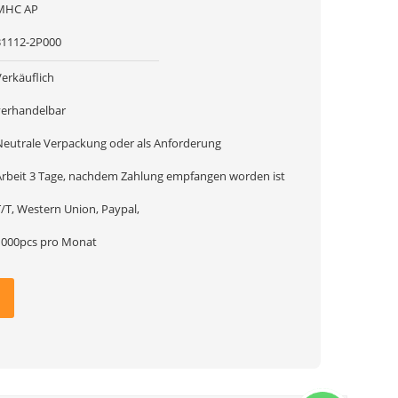
MHC AP
31112-2P000
Verkäuflich
verhandelbar
Neutrale Verpackung oder als Anforderung
Arbeit 3 Tage, nachdem Zahlung empfangen worden ist
T/T, Western Union, Paypal,
1000pcs pro Monat