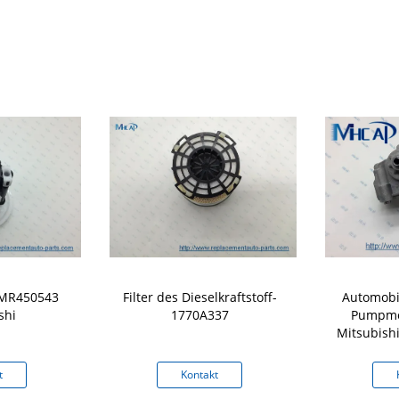
r MR450543
Filter des Dieselkraftstoff-
Automobi
shi
1770A337
Pumpmon
Mitsubish
t
Kontakt