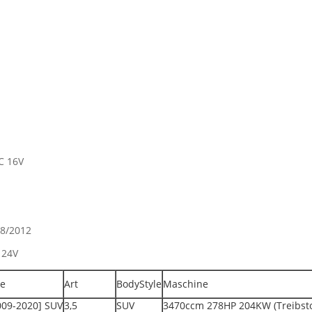
C 16V
08/2012
 24V
te
Art
BodyStyle
Maschine
2009-2020] SUV
3,5
SUV
3470ccm 278HP 204KW (Treibsto