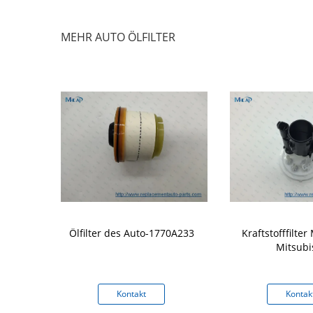
MEHR AUTO ÖLFILTER
 LR014997
Ölfilter des Auto-1770A233
Kraftstofffilte
toffpumpe
Mitsubi
wimmer für
OVER
kt
Kontakt
Kontak