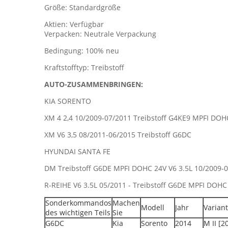
Größe: Standardgröße
Aktien: Verfügbar
Verpacken: Neutrale Verpackung
Bedingung: 100% neu
Kraftstofftyp: Treibstoff
AUTO-ZUSAMMENBRINGEN:
KIA SORENTO
XM 4 2,4 10/2009-07/2011 Treibstoff G4KE9 MPFI DOH
XM V6 3,5 08/2011-06/2015 Treibstoff G6DC
HYUNDAI SANTA FE
DM Treibstoff G6DE MPFI DOHC 24V V6 3.5L 10/2009-
R-REIHE V6 3.5L 05/2011 - Treibstoff G6DE MPFI DOHC
Sonderkommandos
Machen
Modell
Jahr
Varian
des wichtigen Teils
Sie
G6DC
Kia
Sorento
2014
M II [