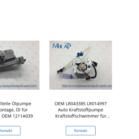
lteile Ölpumpe
OEM LR043385 LR014997
Ölfilter d
tage, Öl für
Auto Kraftstoffpumpe
i OEM 1211A039
Kraftstoffschwimmer für
LAND ROVER
Kontakt
Kontakt
K