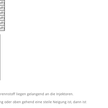
ff)
ff)
ff)
ff)
ff)
ff)
nnstoff liegen gelangend an die Injektoren.
g oder oben gehend eine steile Neigung ist, dann ist