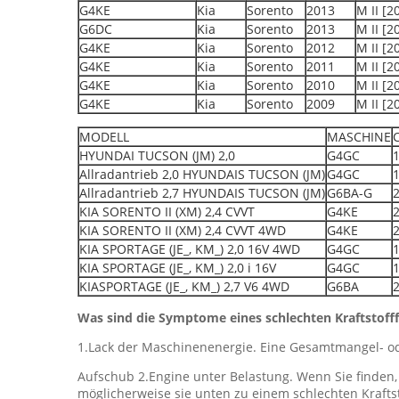
G4KE
Kia
Sorento
2013
M II [
G6DC
Kia
Sorento
2013
M II [
G4KE
Kia
Sorento
2012
M II [
G4KE
Kia
Sorento
2011
M II [
G4KE
Kia
Sorento
2010
M II [
G4KE
Kia
Sorento
2009
M II [
MODELL
MASCHINE
HYUNDAI TUCSON (JM) 2,0
G4GC
Allradantrieb 2,0 HYUNDAIS TUCSON (JM)
G4GC
Allradantrieb 2,7 HYUNDAIS TUCSON (JM)
G6BA-G
KIA SORENTO II (XM) 2,4 CVVT
G4KE
KIA SORENTO II (XM) 2,4 CVVT 4WD
G4KE
KIA SPORTAGE (JE_, KM_) 2,0 16V 4WD
G4GC
KIA SPORTAGE (JE_, KM_) 2,0 i 16V
G4GC
KIASPORTAGE (JE_, KM_) 2,7 V6 4WD
G6BA
Was sind die Symptome eines schlechten Kraftstofff
1.Lack der Maschinenenergie. Eine Gesamtmangel- od
Aufschub 2.Engine unter Belastung. Wenn Sie finden,
möglicherweise sie unten zu einem schlechten Kraftsto